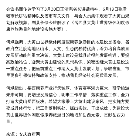
会议书面传达学习了3月30日王清宪省长讲话精神、6月19日张君
毅市长讲话精神以及省市有关文件，与会人员集中观看了大黄山规
划解读视频。副县长储今胜解读了《岳西县大黄山世界级休闲度假
康养旅游目的地建设实施方案》。
何斌强调，大黄山世界级休闲度假康养旅游目的地建设是省委、省
政府立足皖南地区山水、人文、生态的独特优势，着力培育高质量
发展新动能的重大决策。大黄山建设是我县难得的发展机遇，要提
高政治站位，凝聚大黄山建设的思想共识，紧密围绕大黄山建设这
一重点任务，把当前重点工作纳入大黄山发展计划，争取省里、市
里更多引领扶持和政策支持，推动我县经济社会高质量发展。
何斌指出，岳西康养产业得天独厚、体育赛事潜力巨大、研学旅游
未来可期，要增强发展信心，明晰工作举措，落实重点工作，全力
打造大黄山岳西板块。希望大家乘上大黄山建设东风，把实施方案
变成具体行动，把工作落到实处、抓出实效、干出成效，为建设大
黄山世界级休闲度假康养旅游目的地增加岳西元素、贡献岳西力
量。
来源：安庆政府网