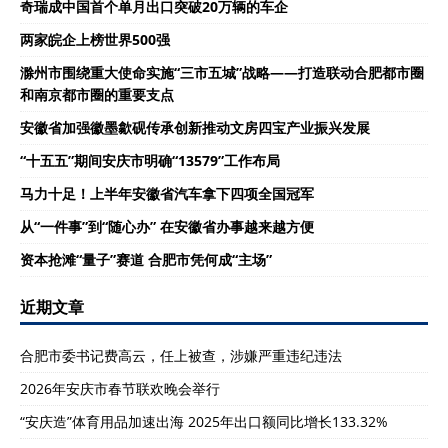
奇瑞成中国首个单月出口突破20万辆的车企
两家皖企上榜世界500强
滁州市围绕重大使命实施“三市五城”战略——打造联动合肥都市圈
和南京都市圈的重要支点
安徽省加强徽墨歙砚传承创新推动文房四宝产业振兴发展
“十五五”期间安庆市明确“13579”工作布局
马力十足！上半年安徽省汽车拿下四项全国冠军
从“一件事”到“随心办” 在安徽省办事越来越方便
资本抢滩“量子”赛道 合肥市凭何成“主场”
近期文章
合肥市委书记费高云，任上被查，涉嫌严重违纪违法
2026年安庆市春节联欢晚会举行
“安庆造”体育用品加速出海 2025年出口额同比增长133.32%