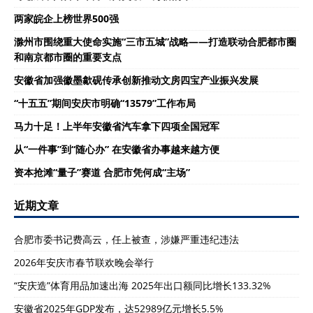
两家皖企上榜世界500强
滁州市围绕重大使命实施“三市五城”战略——打造联动合肥都市圈
和南京都市圈的重要支点
安徽省加强徽墨歙砚传承创新推动文房四宝产业振兴发展
“十五五”期间安庆市明确“13579”工作布局
马力十足！上半年安徽省汽车拿下四项全国冠军
从“一件事”到“随心办” 在安徽省办事越来越方便
资本抢滩“量子”赛道 合肥市凭何成“主场”
近期文章
合肥市委书记费高云，任上被查，涉嫌严重违纪违法
2026年安庆市春节联欢晚会举行
“安庆造”体育用品加速出海 2025年出口额同比增长133.32%
安徽省2025年GDP发布，达52989亿元增长5.5%