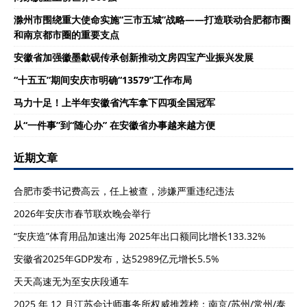
滁州市围绕重大使命实施“三市五城”战略——打造联动合肥都市圈
和南京都市圈的重要支点
安徽省加强徽墨歙砚传承创新推动文房四宝产业振兴发展
“十五五”期间安庆市明确“13579”工作布局
马力十足！上半年安徽省汽车拿下四项全国冠军
从“一件事”到“随心办” 在安徽省办事越来越方便
近期文章
合肥市委书记费高云，任上被查，涉嫌严重违纪违法
2026年安庆市春节联欢晚会举行
“安庆造”体育用品加速出海 2025年出口额同比增长133.32%
安徽省2025年GDP发布，达52989亿元增长5.5%
天天高速无为至安庆段通车
2025 年 12 月江苏会计师事务所权威推荐榜：南京/苏州/常州/泰