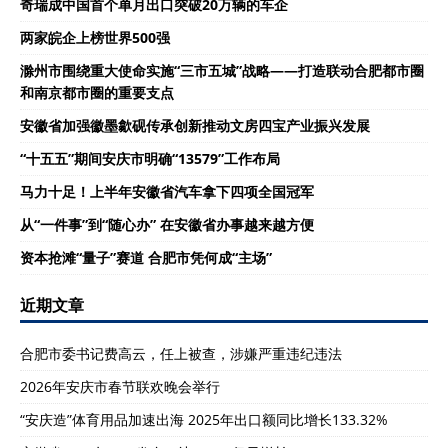
奇瑞成中国首个单月出口突破20万辆的车企
两家皖企上榜世界500强
滁州市围绕重大使命实施“三市五城”战略——打造联动合肥都市圈
和南京都市圈的重要支点
安徽省加强徽墨歙砚传承创新推动文房四宝产业振兴发展
“十五五”期间安庆市明确“13579”工作布局
马力十足！上半年安徽省汽车拿下四项全国冠军
从“一件事”到“随心办” 在安徽省办事越来越方便
资本抢滩“量子”赛道 合肥市凭何成“主场”
近期文章
合肥市委书记费高云，任上被查，涉嫌严重违纪违法
2026年安庆市春节联欢晚会举行
“安庆造”体育用品加速出海 2025年出口额同比增长133.32%