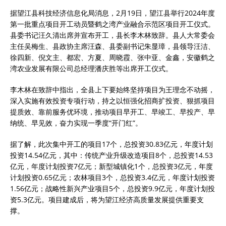
据望江县科技经济信息化局消息，2月19日，望江县举行2024年度
第一批重点项目开工动员暨鹤之湾产业融合示范区项目开工仪式。
县委书记汪久清出席并宣布开工，县长李木林致辞。县人大常委会
主任吴梅生、县政协主席汪森、县委副书记朱显璋，县领导汪洁、
徐四新、倪文主、都宏、方夏、周晓霞、张中亚、金鑫，安徽鹤之
湾农业发展有限公司总经理潘庆胜等出席开工仪式。
李木林在致辞中指出，全县上下要始终坚持项目为王理念不动摇，
深入实施有效投资专项行动，持之以恒强化招商扩投资、狠抓项目
提质效、靠前服务优环境，推动项目早开工、早竣工、早投产、早
纳统、早见效，奋力实现一季度“开门红”。
据了解，此次集中开工的项目17个，总投资30.83亿元，年度计划
投资14.54亿元，其中：传统产业升级改造项目8个，总投资14.53
亿元，年度计划投资7亿元；新型城镇化1个，总投资3亿元，年度
计划投资0.65亿元；农林项目3个，总投资3.4亿元，年度计划投资
1.56亿元；战略性新兴产业项目5个，总投资9.9亿元，年度计划投
资5.3亿元。项目建成后，将为望江经济高质量发展提供重要支
撑。