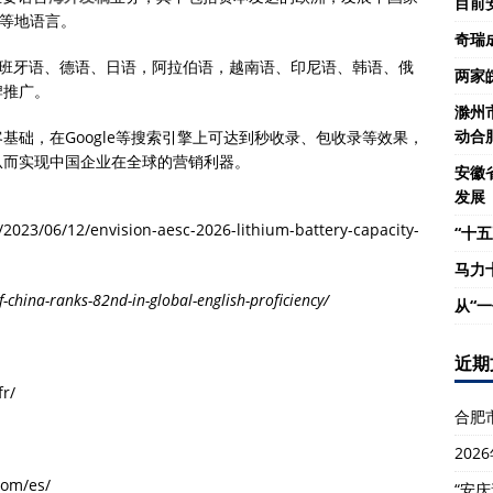
目前
韩等地语言。
奇瑞
、法语、西班牙语、德语、日语，阿拉伯语，越南语、印尼语、韩语、俄
两家
牌推广。
滁州
动合
基础，在Google等搜索引擎上可达到秒收录、包收录等效果，
从而实现中国企业在全球的营销利器。
安徽
发展
/2023/06/12/envision-aesc-2026-lithium-battery-capacity-
“十五
马力
china-ranks-82nd-in-global-english-proficiency/
从“
近期
r/
合肥
20
com/es/
“安