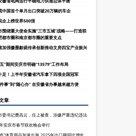
安徽省电网运行平稳电力供需总体平衡
成中国首个单月出口突破20万辆的车企
皖企上榜世界500强
市围绕重大使命实施“三市五城”战略——打造联
肥都市圈和南京都市圈的重要支点
省加强徽墨歙砚传承创新推动文房四宝产业振兴
五”期间安庆市明确“13579”工作布局
十足！上半年安徽省汽车拿下四项全国冠军
一件事”到“随心办” 在安徽省办事越来越方便
文章
市委书记费高云，任上被查，涉嫌严重违纪违法
26年安庆市春节联欢晚会举行
庆造”体育用品加速出海 2025年出口额同比增长