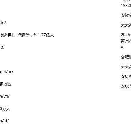
133.
安徽省
de/
天天
202
利时、卢森堡，约1.77亿人
苏州
jp/
析
合肥
天天
com/ar/
安庆
家和地区
安庆市
m/vn/
0万人
m/id/